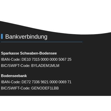
Bankverbindung
Sparkasse Schwaben-Bodensee
IBAN-Code:
DE
10 7315 0000 0000 5067 25
BIC
/SWIFT-Code:
BYLADEM
1
MLM
Bodensee­bank
IBAN-Code:
DE
72 7336 9821 0000 0069 71
BIC
/SWIFT-Code:
GENODEF
1
LBB