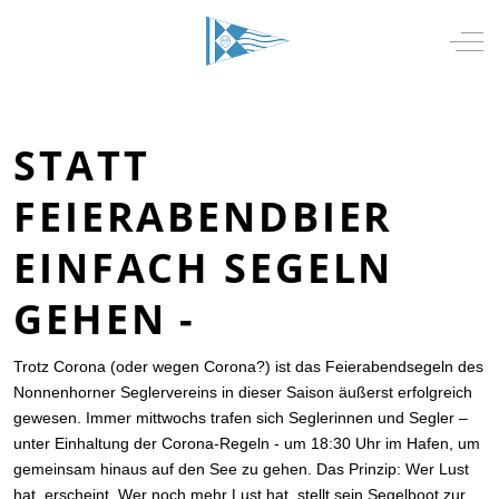
Mobile Menu Toggle
Off-
STATT
FEIERABENDBIER
EINFACH SEGELN
GEHEN -
Trotz Corona (oder wegen Corona?) ist das Feierabendsegeln des
Nonnenhorner Seglervereins in dieser Saison äußerst erfolgreich
gewesen. Immer mittwochs trafen sich Seglerinnen und Segler –
unter Einhaltung der Corona-Regeln - um 18:30 Uhr im Hafen, um
gemeinsam hinaus auf den See zu gehen. Das Prinzip: Wer Lust
hat, erscheint. Wer noch mehr Lust hat, stellt sein Segelboot zur