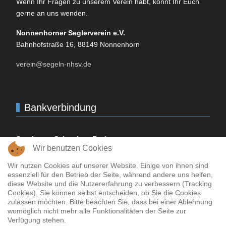
Wenn Ihr Fragen zu unserem Verein habt, könnt Ihr Euch
gerne an uns wenden.
Non­nen­horner Seglerverein e.V.
Bahnhofstraße 16, 88149
Non­nen­horn
verein@segeln-nhsv.de
Bankverbindung
Sparkasse Schwaben-Bodensee
Wir benutzen Cookies
IBAN-Code:
DE
10 7315 0000 0000 5067 25
BIC
/SWIFT-Code:
BYLADEM
1
MLM
Wir nutzen Cookies auf unserer Website. Einige von ihnen sind
essenziell für den Betrieb der Seite, während andere uns helfen,
Bodensee­bank
diese Website und die Nutzererfahrung zu verbessern (Tracking
Cookies). Sie können selbst entscheiden, ob Sie die Cookies
IBAN-Code:
DE
72 7336 9821 0000 0069 71
zulassen möchten. Bitte beachten Sie, dass bei einer Ablehnung
BIC
/SWIFT-Code:
GENODEF
1
LBB
womöglich nicht mehr alle Funktionalitäten der Seite zur
Verfügung stehen.